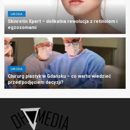
URODA
Skinretin Xpert – delikatna rewolucja z retinolem i
egzosomami
URODA
Chirurg plastyk w Gdańsku – co warto wiedzieć
przed podjęciem decyzji?