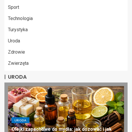
Sport
Technologia
Turystyka
Uroda
Zdrowie
Zwierzęta
URODA
URODA
Olejki zapachowe do mydła: jak dozować i jak