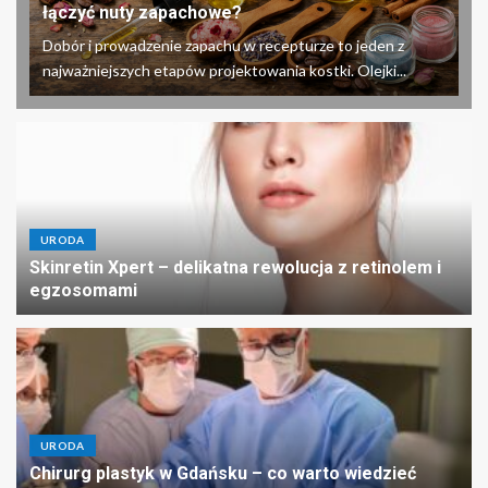
łączyć nuty zapachowe?
Dobór i prowadzenie zapachu w recepturze to jeden z
najważniejszych etapów projektowania kostki. Olejki...
URODA
Skinretin Xpert – delikatna rewolucja z retinolem i
egzosomami
URODA
Chirurg plastyk w Gdańsku – co warto wiedzieć