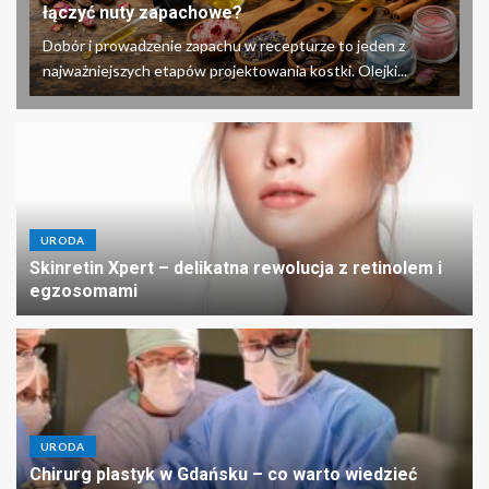
łączyć nuty zapachowe?
Dobór i prowadzenie zapachu w recepturze to jeden z
najważniejszych etapów projektowania kostki. Olejki...
URODA
Skinretin Xpert – delikatna rewolucja z retinolem i
egzosomami
URODA
Chirurg plastyk w Gdańsku – co warto wiedzieć