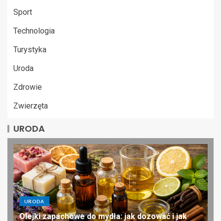
Sport
Technologia
Turystyka
Uroda
Zdrowie
Zwierzęta
URODA
URODA
Olejki zapachowe do mydła: jak dozować i jak