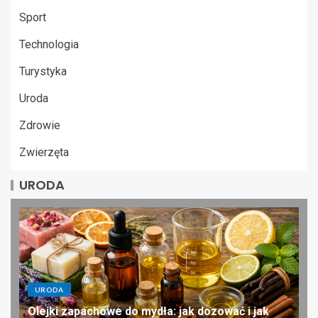
Sport
Technologia
Turystyka
Uroda
Zdrowie
Zwierzęta
URODA
URODA
Olejki zapachowe do mydła: jak dozować i jak