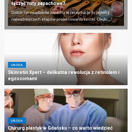
łączyć nuty zapachowe?
Dobór i prowadzenie zapachu w recepturze to jeden z
najważniejszych etapów projektowania kostki. Olejki...
URODA
Skinretin Xpert – delikatna rewolucja z retinolem i
egzosomami
URODA
Chirurg plastyk w Gdańsku – co warto wiedzieć