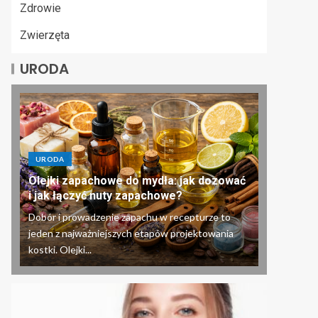
Zdrowie
Zwierzęta
URODA
URODA
Olejki zapachowe do mydła: jak dozować
i jak łączyć nuty zapachowe?
Dobór i prowadzenie zapachu w recepturze to
jeden z najważniejszych etapów projektowania
kostki. Olejki...