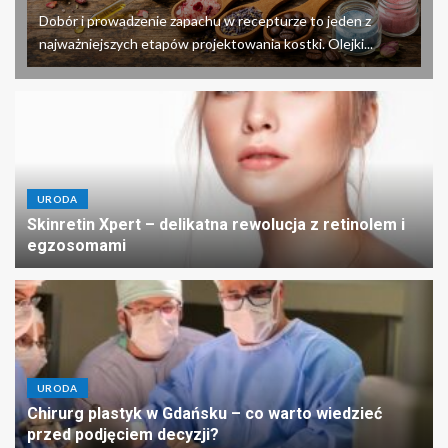
Dobór i prowadzenie zapachu w recepturze to jeden z
najważniejszych etapów projektowania kostki. Olejki...
URODA
Skinretin Xpert – delikatna rewolucja z retinolem i
egzosomami
URODA
Chirurg plastyk w Gdańsku – co warto wiedzieć
przed podjęciem decyzji?