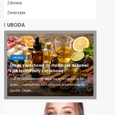
Zdrowie
Zwierzęta
URODA
URODA
Olejki zapachowe do mydła: jak dozować
i jak łączyć nuty zapachowe?
Dobór i prowadzenie zapachu w recepturze to
jeden z najważniejszych etapów projektowania
kostki. Olejki...