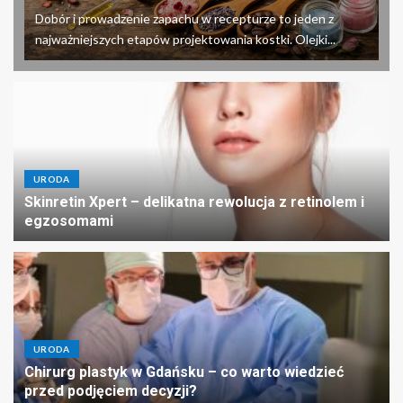
Dobór i prowadzenie zapachu w recepturze to jeden z
najważniejszych etapów projektowania kostki. Olejki...
URODA
Skinretin Xpert – delikatna rewolucja z retinolem i
egzosomami
URODA
Chirurg plastyk w Gdańsku – co warto wiedzieć
przed podjęciem decyzji?