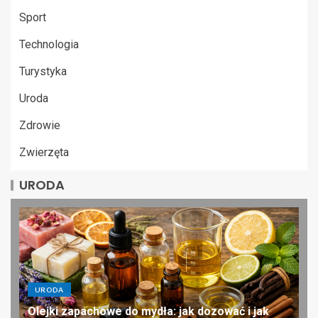
Sport
Technologia
Turystyka
Uroda
Zdrowie
Zwierzęta
URODA
URODA
Olejki zapachowe do mydła: jak dozować i jak