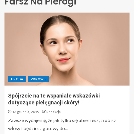
Farsz Na Pierogi
URODA
ZDROWIE
Spójrzcie na te wspaniałe wskazówki
dotyczące pielęgnacji skóry!
13 grudnia, 2019
Redakcja
Zawsze wydaje się, że jak tylko się ubierzesz, zrobisz
włosy i będziesz gotowy do...