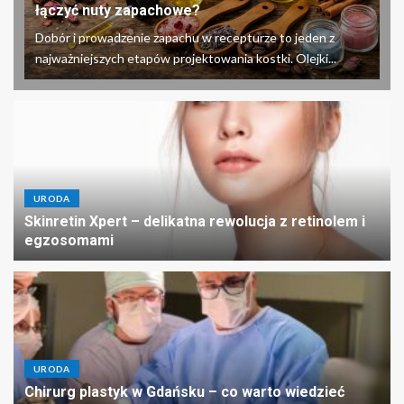
łączyć nuty zapachowe?
Dobór i prowadzenie zapachu w recepturze to jeden z
najważniejszych etapów projektowania kostki. Olejki...
URODA
Skinretin Xpert – delikatna rewolucja z retinolem i
egzosomami
URODA
Chirurg plastyk w Gdańsku – co warto wiedzieć