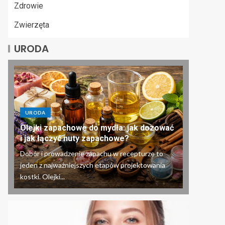
Zdrowie
Zwierzęta
URODA
URODA
Olejki zapachowe do mydła: jak dozować
i jak łączyć nuty zapachowe?
Dobór i prowadzenie zapachu w recepturze to
jeden z najważniejszych etapów projektowania
kostki. Olejki...