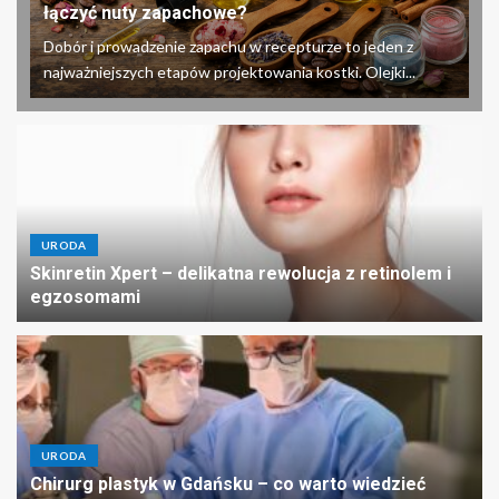
łączyć nuty zapachowe?
Dobór i prowadzenie zapachu w recepturze to jeden z
najważniejszych etapów projektowania kostki. Olejki...
URODA
Skinretin Xpert – delikatna rewolucja z retinolem i
egzosomami
URODA
Chirurg plastyk w Gdańsku – co warto wiedzieć