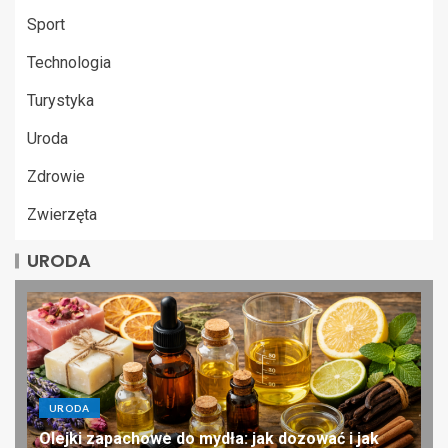
Sport
Technologia
Turystyka
Uroda
Zdrowie
Zwierzęta
URODA
URODA
Olejki zapachowe do mydła: jak dozować i jak