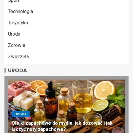
Sport
Technologia
Turystyka
Uroda
Zdrowie
Zwierzęta
URODA
URODA
Olejki zapachowe do mydła: jak dozować i jak
łączyć nuty zapachowe?