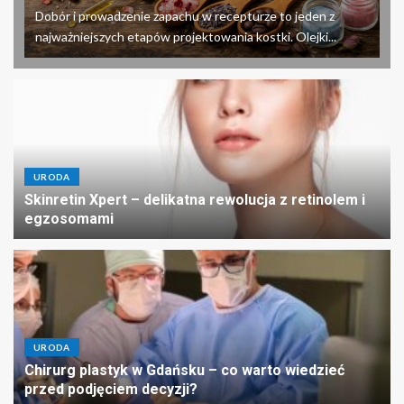
Dobór i prowadzenie zapachu w recepturze to jeden z
najważniejszych etapów projektowania kostki. Olejki...
URODA
Skinretin Xpert – delikatna rewolucja z retinolem i
egzosomami
URODA
Chirurg plastyk w Gdańsku – co warto wiedzieć
przed podjęciem decyzji?