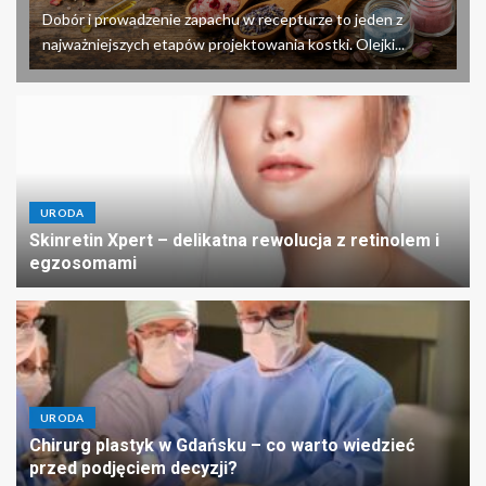
Dobór i prowadzenie zapachu w recepturze to jeden z
najważniejszych etapów projektowania kostki. Olejki...
URODA
Skinretin Xpert – delikatna rewolucja z retinolem i
egzosomami
URODA
Chirurg plastyk w Gdańsku – co warto wiedzieć
przed podjęciem decyzji?