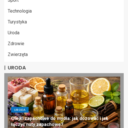
Sport
Technologia
Turystyka
Uroda
Zdrowie
Zwierzęta
URODA
URODA
Olejki zapachowe do mydła: jak dozować i jak
łączyć nuty zapachowe?