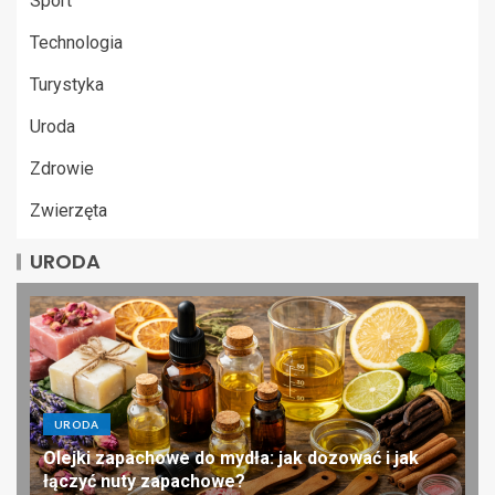
Sport
Technologia
Turystyka
Uroda
Zdrowie
Zwierzęta
URODA
URODA
Olejki zapachowe do mydła: jak dozować i jak
łączyć nuty zapachowe?