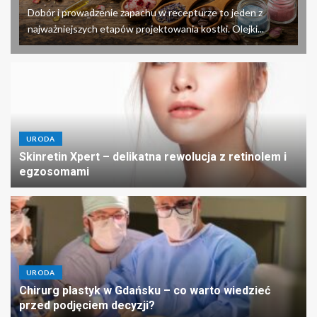
Dobór i prowadzenie zapachu w recepturze to jeden z
najważniejszych etapów projektowania kostki. Olejki...
URODA
Skinretin Xpert – delikatna rewolucja z retinolem i
egzosomami
URODA
Chirurg plastyk w Gdańsku – co warto wiedzieć
przed podjęciem decyzji?