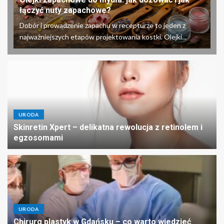
łączyć nuty zapachowe?
Dobór i prowadzenie zapachu w recepturze to jeden z
najważniejszych etapów projektowania kostki. Olejki...
URODA
Skinretin Xpert – delikatna rewolucja z retinolem i
egzosomami
URODA
Chirurg plastyk w Gdańsku – co warto wiedzieć