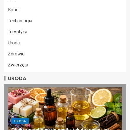
Sport
Technologia
Turystyka
Uroda
Zdrowie
Zwierzęta
URODA
URODA
Olejki zapachowe do mydła: jak dozować i jak