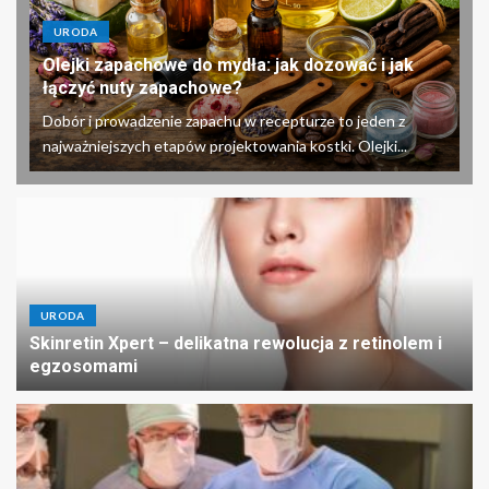
URODA
Olejki zapachowe do mydła: jak dozować i jak
łączyć nuty zapachowe?
Dobór i prowadzenie zapachu w recepturze to jeden z
najważniejszych etapów projektowania kostki. Olejki...
URODA
Skinretin Xpert – delikatna rewolucja z retinolem i
egzosomami