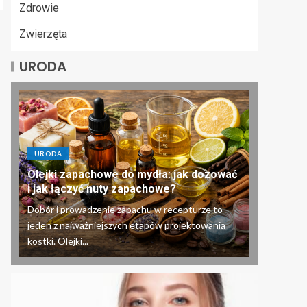
Zdrowie
Zwierzęta
URODA
URODA
Olejki zapachowe do mydła: jak dozować
i jak łączyć nuty zapachowe?
Dobór i prowadzenie zapachu w recepturze to
jeden z najważniejszych etapów projektowania
kostki. Olejki...