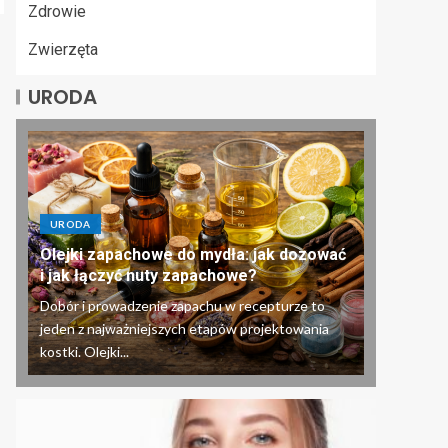
Zdrowie
Zwierzęta
URODA
URODA
Olejki zapachowe do mydła: jak dozować
i jak łączyć nuty zapachowe?
Dobór i prowadzenie zapachu w recepturze to
jeden z najważniejszych etapów projektowania
kostki. Olejki...