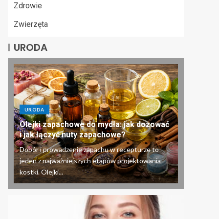
Zdrowie
Zwierzęta
URODA
URODA
Olejki zapachowe do mydła: jak dozować
i jak łączyć nuty zapachowe?
Dobór i prowadzenie zapachu w recepturze to
jeden z najważniejszych etapów projektowania
kostki. Olejki...