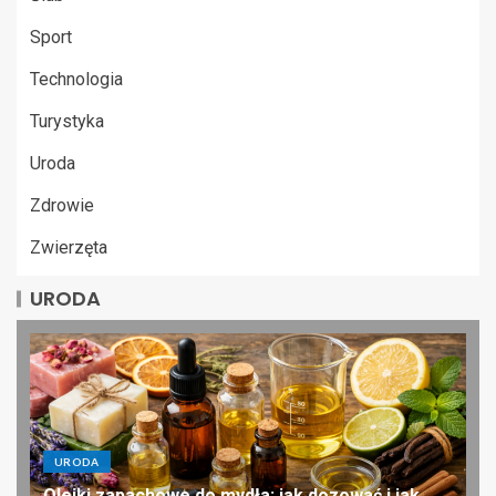
Sport
Technologia
Turystyka
Uroda
Zdrowie
Zwierzęta
URODA
URODA
Olejki zapachowe do mydła: jak dozować i jak