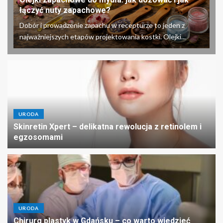
łączyć nuty zapachowe?
Dobór i prowadzenie zapachu w recepturze to jeden z
najważniejszych etapów projektowania kostki. Olejki...
URODA
Skinretin Xpert – delikatna rewolucja z retinolem i
egzosomami
URODA
Chirurg plastyk w Gdańsku – co warto wiedzieć