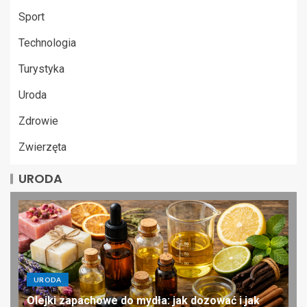
Sport
Technologia
Turystyka
Uroda
Zdrowie
Zwierzęta
URODA
URODA
Olejki zapachowe do mydła: jak dozować i jak