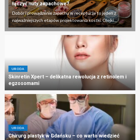
łączyć nuty zapachowe?
Dobór i prowadzenie zapachu w recepturze to jeden z
najważniejszych etapów projektowania kostki. Olejki...
URODA
Skinretin Xpert – delikatna rewolucja z retinolem i
egzosomami
URODA
Chirurg plastyk w Gdańsku – co warto wiedzieć