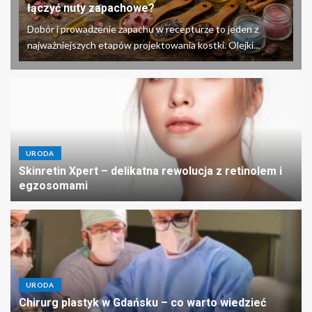
łączyć nuty zapachowe?
Dobór i prowadzenie zapachu w recepturze to jeden z
najważniejszych etapów projektowania kostki. Olejki...
URODA
Skinretin Xpert – delikatna rewolucja z retinolem i
egzosomami
URODA
Chirurg plastyk w Gdańsku – co warto wiedzieć