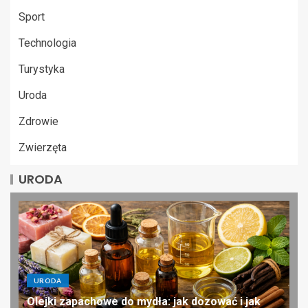
Sport
Technologia
Turystyka
Uroda
Zdrowie
Zwierzęta
URODA
URODA
Olejki zapachowe do mydła: jak dozować i jak