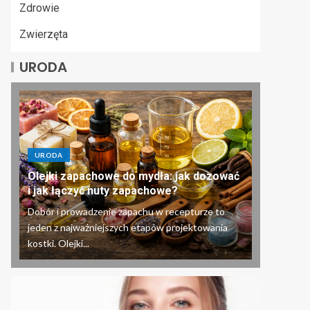
Zdrowie
Zwierzęta
URODA
URODA
Olejki zapachowe do mydła: jak dozować
i jak łączyć nuty zapachowe?
Dobór i prowadzenie zapachu w recepturze to
jeden z najważniejszych etapów projektowania
kostki. Olejki...