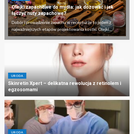
Olejki zapachowe do mydła: jak dozować i jak
łączyć nuty zapachowe?
Dobór i prowadzenie zapachu w recepturze to jeden z
najważniejszych etapów projektowania kostki. Olejki...
URODA
Skinretin Xpert – delikatna rewolucja z retinolem i
egzosomami
URODA