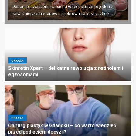
Dobór i prowadzenie zapachu w recepturze to jeden z
najważniejszych etapów projektowania kostki. Olejki...
URODA
Skinretin Xpert – delikatna rewolucja z retinolem i
egzosomami
URODA
Chirurg plastyk w Gdańsku – co warto wiedzieć
przed podjęciem decyzji?