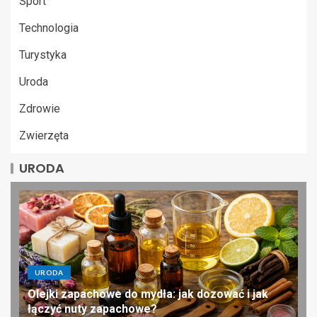
Sport
Technologia
Turystyka
Uroda
Zdrowie
Zwierzęta
URODA
URODA
Olejki zapachowe do mydła: jak dozować i jak
łączyć nuty zapachowe?