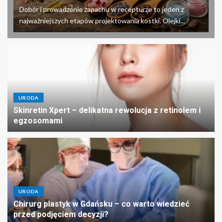
Dobór i prowadzenie zapachu w recepturze to jeden z
najważniejszych etapów projektowania kostki. Olejki...
URODA
Skinretin Xpert – delikatna rewolucja z retinolem i
egzosomami
URODA
Chirurg plastyk w Gdańsku – co warto wiedzieć
przed podjęciem decyzji?