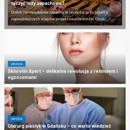
łączyć nuty zapachowe?
Dobór i prowadzenie zapachu w recepturze to jeden z
najważniejszych etapów projektowania kostki. Olejki...
URODA
Skinretin Xpert – delikatna rewolucja z retinolem i
egzosomami
URODA
Chirurg plastyk w Gdańsku – co warto wiedzieć