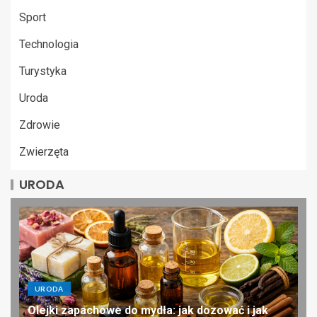
Sport
Technologia
Turystyka
Uroda
Zdrowie
Zwierzęta
URODA
URODA
Olejki zapachowe do mydła: jak dozować i jak