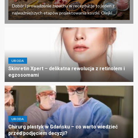
Dobór i prowadzenie zapachu w recepturze to jeden z
najważniejszych etapów projektowania kostki. Olejki...
URODA
Skinretin Xpert – delikatna rewolucja z retinolem i
egzosomami
URODA
Chirurg plastyk w Gdańsku – co warto wiedzieć
przed podjęciem decyzji?