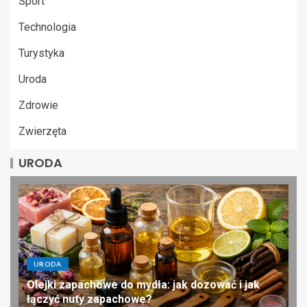
Sport
Technologia
Turystyka
Uroda
Zdrowie
Zwierzęta
URODA
URODA
Olejki zapachowe do mydła: jak dozować i jak
łączyć nuty zapachowe?