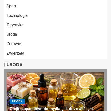
Sport
Technologia
Turystyka
Uroda
Zdrowie
Zwierzęta
URODA
URODA
Olejki zapachowe do mydła: jak dozować i jak