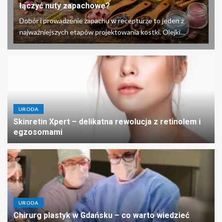
łączyć nuty zapachowe?
Dobór i prowadzenie zapachu w recepturze to jeden z
najważniejszych etapów projektowania kostki. Olejki...
URODA
Skinretin Xpert – delikatna rewolucja z retinolem i
egzosomami
URODA
Chirurg plastyk w Gdańsku – co warto wiedzieć