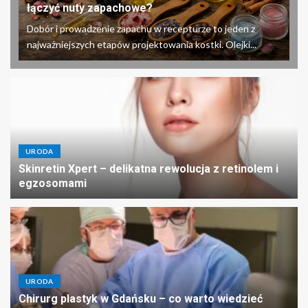
łączyć nuty zapachowe?
Dobór i prowadzenie zapachu w recepturze to jeden z
najważniejszych etapów projektowania kostki. Olejki...
URODA
Skinretin Xpert – delikatna rewolucja z retinolem i
egzosomami
URODA
Chirurg plastyk w Gdańsku – co warto wiedzieć