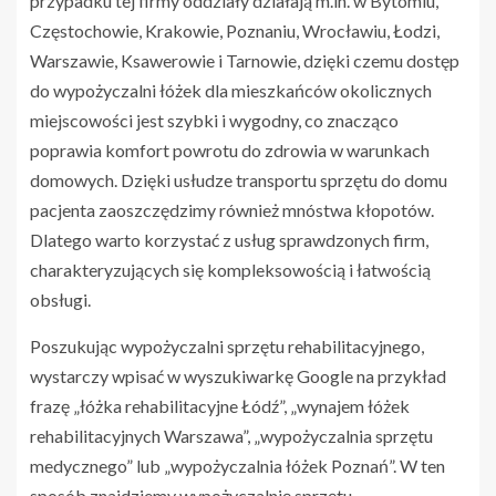
przypadku tej firmy oddziały działają m.in. w Bytomiu,
Częstochowie, Krakowie, Poznaniu, Wrocławiu, Łodzi,
Warszawie, Ksawerowie i Tarnowie, dzięki czemu dostęp
do wypożyczalni łóżek dla mieszkańców okolicznych
miejscowości jest szybki i wygodny, co znacząco
poprawia komfort powrotu do zdrowia w warunkach
domowych. Dzięki usłudze transportu sprzętu do domu
pacjenta zaoszczędzimy również mnóstwa kłopotów.
Dlatego warto korzystać z usług sprawdzonych firm,
charakteryzujących się kompleksowością i łatwością
obsługi.
Poszukując wypożyczalni sprzętu rehabilitacyjnego,
wystarczy wpisać w wyszukiwarkę Google na przykład
frazę „łóżka rehabilitacyjne Łódź”, „wynajem łóżek
rehabilitacyjnych Warszawa”, „wypożyczalnia sprzętu
medycznego” lub „wypożyczalnia łóżek Poznań”. W ten
sposób znajdziemy wypożyczalnię sprzętu