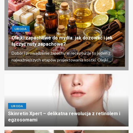
URODA
Olejki zapachowe do mydła: jak dozować i jak
łączyć nuty zapachowe?
Dobór i prowadzenie zapachu w recepturze to jeden z
najważniejszych etapów projektowania kostki. Olejki...
URODA
Skinretin Xpert – delikatna rewolucja z retinolem i
egzosomami