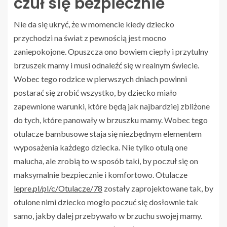
czuł się bezpiecznie
Nie da się ukryć, że w momencie kiedy dziecko
przychodzi na świat z pewnością jest mocno
zaniepokojone. Opuszcza ono bowiem ciepły i przytulny
brzuszek mamy i musi odnaleźć się w realnym świecie.
Wobec tego rodzice w pierwszych dniach powinni
postarać się zrobić wszystko, by dziecko miało
zapewnione warunki, które będą jak najbardziej zbliżone
do tych, które panowały w brzuszku mamy. Wobec tego
otulacze bambusowe staja się niezbędnym elementem
wyposażenia każdego dziecka. Nie tylko otulą one
malucha, ale zrobią to w sposób taki, by poczuł się on
maksymalnie bezpiecznie i komfortowo. Otulacze
lepre.pl/pl/c/Otulacze/78
zostały zaprojektowane tak, by
otulone nimi dziecko mogło poczuć się dosłownie tak
samo, jakby dalej przebywało w brzuchu swojej mamy.