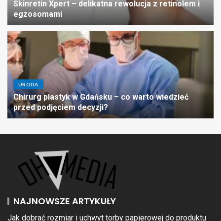
Skinretin Xpert – delikatna rewolucja z retinolem i
egzosomami
URODA
Chirurg plastyk w Gdańsku – co warto wiedzieć
przed podjęciem decyzji?
NAJNOWSZE ARTYKUŁY
Jak dobrać rozmiar i uchwyt torby papierowej do produktu