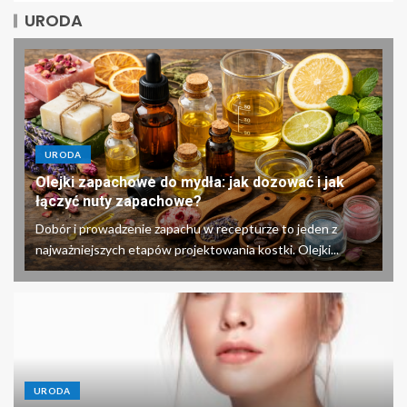
URODA
URODA
Olejki zapachowe do mydła: jak dozować i jak
łączyć nuty zapachowe?
Dobór i prowadzenie zapachu w recepturze to jeden z
najważniejszych etapów projektowania kostki. Olejki...
URODA