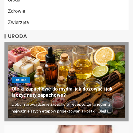
Zdrowie
Zwierzęta
URODA
URODA
Olejki zapachowe do mydła: jak dozować i jak
łączyć nuty zapachowe?
Dobór i prowadzenie zapachu w recepturze to jeden z
najważniejszych etapów projektowania kostki. Olejki...