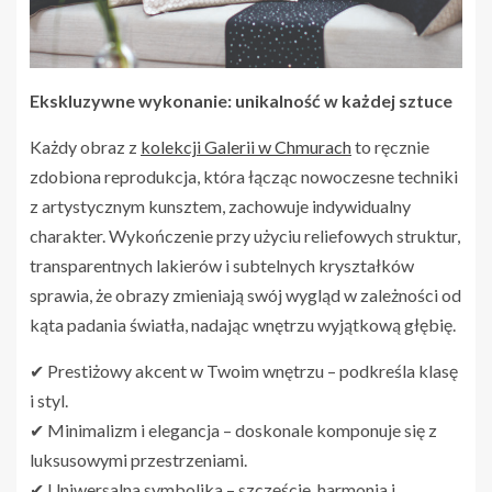
Ekskluzywne wykonanie: unikalność w każdej sztuce
Każdy obraz z
kolekcji Galerii w Chmurach
to ręcznie
zdobiona reprodukcja, która łącząc nowoczesne techniki
z artystycznym kunsztem, zachowuje indywidualny
charakter. Wykończenie przy użyciu reliefowych struktur,
transparentnych lakierów i subtelnych kryształków
sprawia, że obrazy zmieniają swój wygląd w zależności od
kąta padania światła, nadając wnętrzu wyjątkową głębię.
✔ Prestiżowy akcent w Twoim wnętrzu – podkreśla klasę
i styl.
✔ Minimalizm i elegancja – doskonale komponuje się z
luksusowymi przestrzeniami.
✔ Uniwersalna symbolika – szczęście, harmonia i