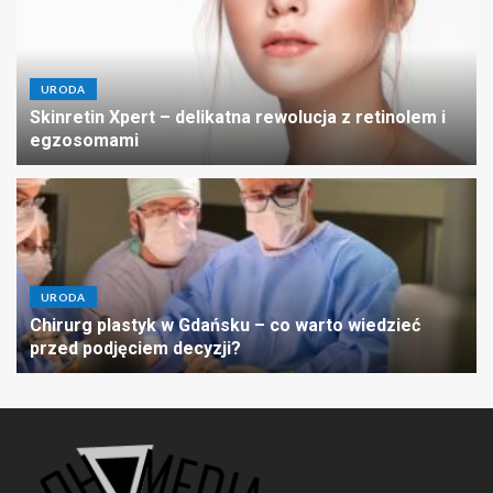
URODA
Skinretin Xpert – delikatna rewolucja z retinolem i
egzosomami
URODA
Chirurg plastyk w Gdańsku – co warto wiedzieć
przed podjęciem decyzji?