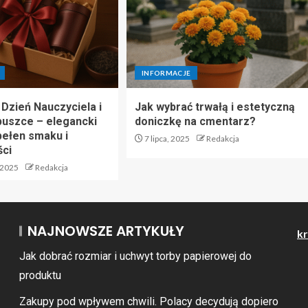
INFORMACJE
 Dzień Nauczyciela i
Jak wybrać trwałą i estetyczną
puszce – elegancki
doniczkę na cmentarz?
ełen smaku i
7 lipca, 2025
Redakcja
ści
 2025
Redakcja
NAJNOWSZE ARTYKUŁY
kr
Jak dobrać rozmiar i uchwyt torby papierowej do
produktu
Zakupy pod wpływem chwili. Polacy decydują dopiero