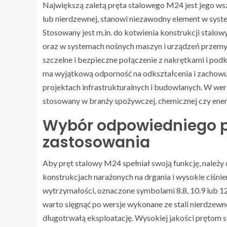
Największą zaletą pręta stalowego M24 jest jego w
lub nierdzewnej, stanowi niezawodny element w syst
Stosowany jest m.in. do kotwienia konstrukcji stal
oraz w systemach nośnych maszyn i urządzeń przemy
szczelne i bezpieczne połączenie z nakrętkami i po
ma wyjątkową odporność na odkształcenia i zachowuj
projektach infrastrukturalnych i budowlanych. W w
stosowany w branży spożywczej, chemicznej czy ener
Wybór odpowiedniego p
zastosowania
Aby pręt stalowy M24 spełniał swoją funkcję, należ
konstrukcjach narażonych na drgania i wysokie ciśnie
wytrzymałości, oznaczone symbolami 8.8, 10.9 lub 1
warto sięgnąć po wersje wykonane ze stali nierdzewne
długotrwałą eksploatację. Wysokiej jakości prętom