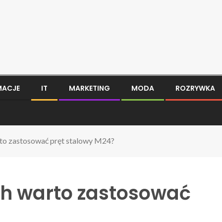
MACJE
IT
MARKETING
MODA
ROZRYWKA
rto zastosować pręt stalowy M24?
ch warto zastosować