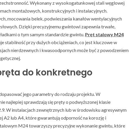
szechstronność. Wykonany z wysokogatunkowej stali węglowej
emach montażowych, konstrukcyjnych i instalacyjnych.
owych, mocowania belek, podwieszania kanałów wentylacyjnych
słowych. Dzięki precyzyjnemu gwintowi zapewnia trwałe,
dkładkami o tym samym standardzie gwintu.
Pręt stalowy M24
e stabilność przy dużych obciążeniach, co jest kluczowe w
ersjach nierdzewnych i kwasoodpornych może być z powodzeniem
getycznej.
ręta do konkretnego
y dopasować jego parametry do rodzaju projektu. W
nie najlepiej sprawdzają się pręty o podwyższonej klasie
2.9. W instalacjach zewnętrznych lub w środowisku agresywnym
j A2 lub A4, które gwarantują odporność na korozję i
 stalowym M24 towarzyszy precyzyjne wykonanie gwintu, które