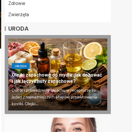
Zdrowie
Zwierzęta
URODA
URODA
Olejki zapachowe do mydła: jak dozować
i jak łączyć nuty zapachowe?
Dobór i prowadzenie zapachu w recepturze to
jeden z najważniejszych etapów projektowania
kostki. Olejki...