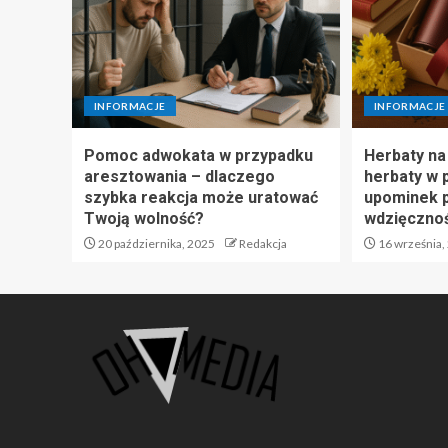
INFORMACJE
INFORMACJE
Pomoc adwokata w przypadku
Herbaty na
aresztowania – dlaczego
herbaty w 
szybka reakcja może uratować
upominek p
Twoją wolność?
wdzięczno
20 października, 2025
Redakcja
16 września,