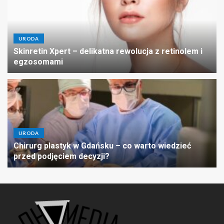
URODA
Skinretin Xpert – delikatna rewolucja z retinolem i
egzosomami
URODA
Chirurg plastyk w Gdańsku – co warto wiedzieć
przed podjęciem decyzji?