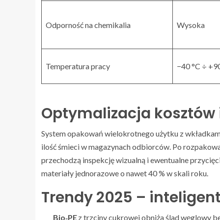
Odporność na chemikalia
Wysoka
Temperatura pracy
−40 °C ÷ +9
Optymalizacja kosztów i
System opakowań wielokrotnego użytku z wkładkami
ilość śmieci w magazynach odbiorców. Po rozpakowa
przechodzą inspekcję wizualną i ewentualne przycięc
materiały jednorazowe o nawet 40 % w skali roku.
Trendy 2025 – inteligen
Bio‑PE
z trzciny cukrowej obniża ślad węglowy be