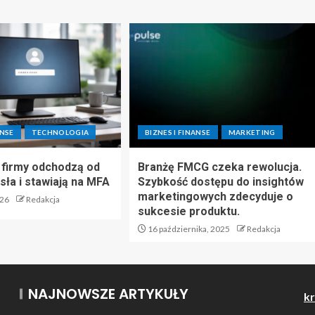
ANSE
TECHNOLOGIA
BIZNES I FINANSE
MARKETING
 firmy odchodzą od
Branżę FMCG czeka rewolucja.
ła i stawiają na MFA
Szybkość dostępu do insightów
marketingowych zdecyduje o
026
Redakcja
sukcesie produktu.
16 października, 2025
Redakcja
NAJNOWSZE ARTYKUŁY
kr