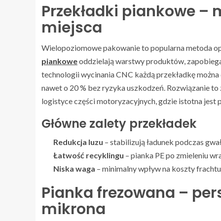
Przekładki piankowe – 
miejsca
Wielopoziomowe pakowanie to popularna metoda opty
piankowe
oddzielają warstwy produktów, zapobiegaj
technologii wycinania CNC każdą przekładkę można 
nawet o 20 % bez ryzyka uszkodzeń. Rozwiązanie to 
logistyce części motoryzacyjnych, gdzie istotna jes
Główne zalety przekładek
Redukcja luzu
– stabilizują ładunek podczas g
Łatwość recyklingu
– pianka PE po zmieleniu wr
Niska waga
– minimalny wpływ na koszty frachtu
Pianka frezowana – per
mikrona