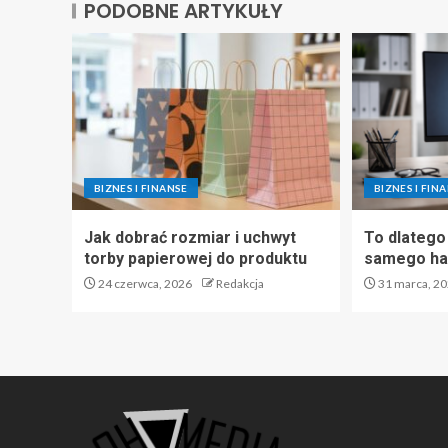
PODOBNE ARTYKUŁY
BIZNES I FINANSE
BIZNES I FIN
Jak dobrać rozmiar i uchwyt
To dlatego
torby papierowej do produktu
samego has
24 czerwca, 2026
Redakcja
31 marca, 2