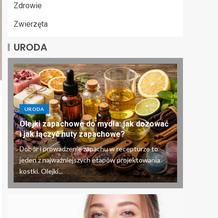
Zdrowie
Zwierzęta
URODA
URODA
Olejki zapachowe do mydła: jak dozować
i jak łączyć nuty zapachowe?
Dobór i prowadzenie zapachu w recepturze to
jeden z najważniejszych etapów projektowania
kostki. Olejki...