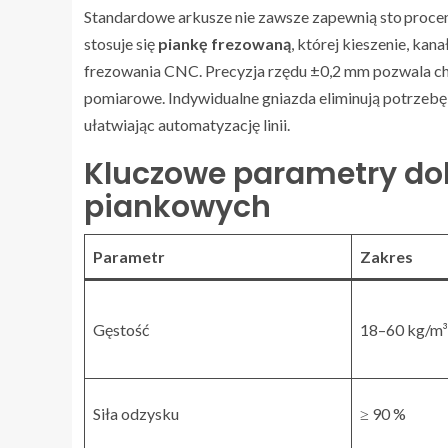
Standardowe arkusze nie zawsze zapewnią sto procen
stosuje się
piankę frezowaną
, której kieszenie, kan
frezowania CNC. Precyzja rzędu ±0,2 mm pozwala chr
pomiarowe. Indywidualne gniazda eliminują potrzebę 
ułatwiając automatyzację linii.
Kluczowe parametry do
piankowych
Parametr
Zakres
Gęstość
18–60 kg/m³
Siła odzysku
≥ 90 %