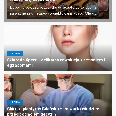
Dobór i prowadzenie zapachu w recepturze to jeden z
najważniejszych etapów projektowania kostki. Olejki...
URODA
Skinretin Xpert – delikatna rewolucja z retinolem i
egzosomami
URODA
Chirurg plastyk w Gdańsku – co warto wiedzieć
przed podjęciem decyzji?