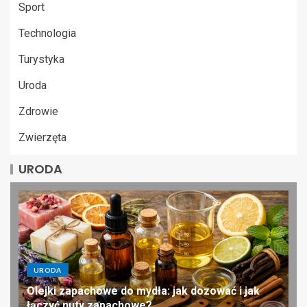
Sport
Technologia
Turystyka
Uroda
Zdrowie
Zwierzęta
URODA
URODA
Olejki zapachowe do mydła: jak dozować i jak
łączyć nuty zapachowe?