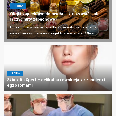
URODA
Olejki zapachowe do mydła: jak dozować i jak
łączyć nuty zapachowe?
Dobór i prowadzenie zapachu w recepturze to jeden z
najważniejszych etapów projektowania kostki. Olejki...
URODA
Skinretin Xpert – delikatna rewolucja z retinolem i
egzosomami