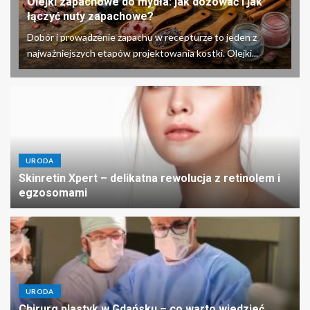
Olejki zapachowe do mydła: jak dozować i jak
łączyć nuty zapachowe?
Dobór i prowadzenie zapachu w recepturze to jeden z
najważniejszych etapów projektowania kostki. Olejki...
URODA
Skinretin Xpert – delikatna rewolucja z retinolem i
egzosomami
URODA
Chirurg plastyk w Gdańsku – co warto wiedzieć