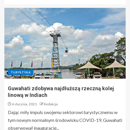
TURYSTYKA
Guwahati zdobywa najdłuższą rzeczną kolej
linową w Indiach
6 stycznia, 2021
Redakcja
Dając miły impuls swojemu sektorowi turystycznemu w
tym nowym normalnym środowisku COVID-19, Guwahati
obserwował inaugurację...