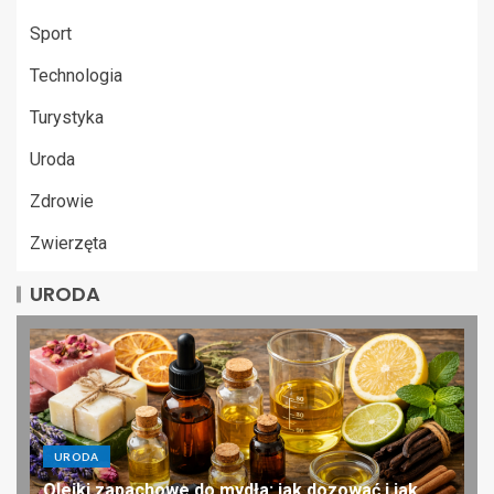
Sport
Technologia
Turystyka
Uroda
Zdrowie
Zwierzęta
URODA
URODA
Olejki zapachowe do mydła: jak dozować i jak