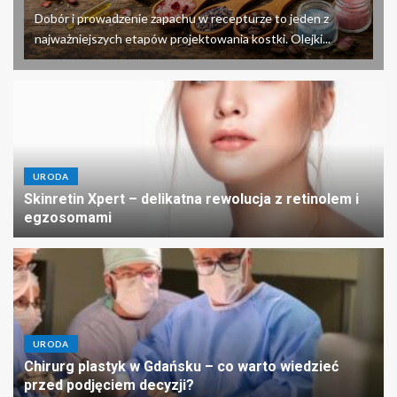
Dobór i prowadzenie zapachu w recepturze to jeden z
najważniejszych etapów projektowania kostki. Olejki...
URODA
Skinretin Xpert – delikatna rewolucja z retinolem i
egzosomami
URODA
Chirurg plastyk w Gdańsku – co warto wiedzieć
przed podjęciem decyzji?