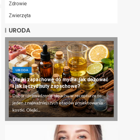
Zdrowie
Zwierzęta
URODA
URODA
Olejki zapachowe do mydła: jak dozować
i jak łączyć nuty zapachowe?
Dobór i prowadzenie zapachu w recepturze to
jeden z najważniejszych etapów projektowania
kostki. Olejki...