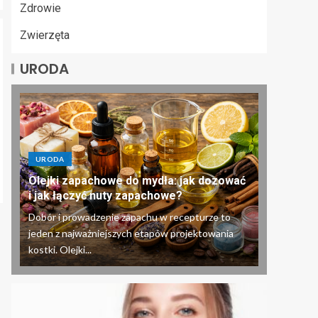
Zdrowie
Zwierzęta
URODA
URODA
Olejki zapachowe do mydła: jak dozować
i jak łączyć nuty zapachowe?
Dobór i prowadzenie zapachu w recepturze to
jeden z najważniejszych etapów projektowania
kostki. Olejki...