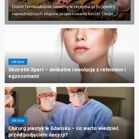
Dobór i prowadzenie zapachu w recepturze to jeden z
najważniejszych etapów projektowania kostki. Olejki...
URODA
Skinretin Xpert – delikatna rewolucja z retinolem i
egzosomami
URODA
Chirurg plastyk w Gdańsku – co warto wiedzieć
przed podjęciem decyzji?