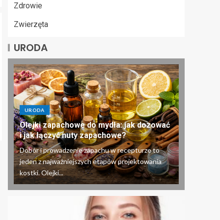
Zdrowie
Zwierzęta
URODA
URODA
Olejki zapachowe do mydła: jak dozować
i jak łączyć nuty zapachowe?
Dobór i prowadzenie zapachu w recepturze to
jeden z najważniejszych etapów projektowania
kostki. Olejki...