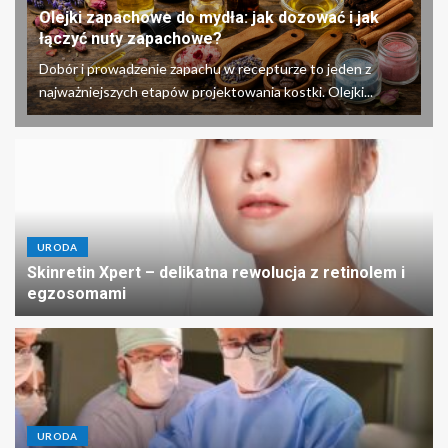
Olejki zapachowe do mydła: jak dozować i jak
łączyć nuty zapachowe?
Dobór i prowadzenie zapachu w recepturze to jeden z
najważniejszych etapów projektowania kostki. Olejki...
URODA
Skinretin Xpert – delikatna rewolucja z retinolem i
egzosomami
URODA