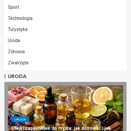
Sport
Technologia
Turystyka
Uroda
Zdrowie
Zwierzęta
URODA
URODA
Olejki zapachowe do mydła: jak dozować i jak