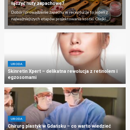
łączyć nuty zapachowe?
Dobór i prowadzenie zapachu w recepturze to jeden z
najważniejszych etapów projektowania kostki. Olejki...
URODA
Skinretin Xpert – delikatna rewolucja z retinolem i
egzosomami
URODA
Chirurg plastyk w Gdańsku – co warto wiedzieć