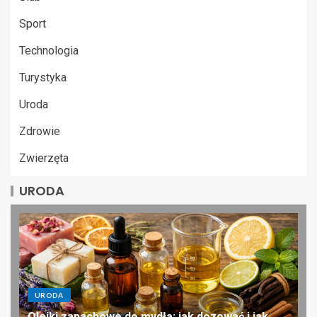
Sport
Technologia
Turystyka
Uroda
Zdrowie
Zwierzęta
URODA
URODA
Olejki zapachowe do mydła: jak dozować i jak