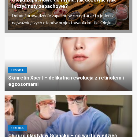
łączyć nuty zapachowe?
Dobór i prowadzenie zapachu w recepturze to jeden z
najważniejszych etapów projektowania kostki. Olejki...
URODA
Skinretin Xpert – delikatna rewolucja z retinolem i
egzosomami
URODA
Chirurg plastyk w Gdańsku – co warto wiedzieć