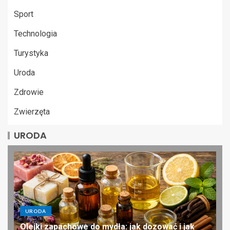
Sport
Technologia
Turystyka
Uroda
Zdrowie
Zwierzęta
URODA
URODA
Olejki zapachowe do mydła: jak dozować i jak