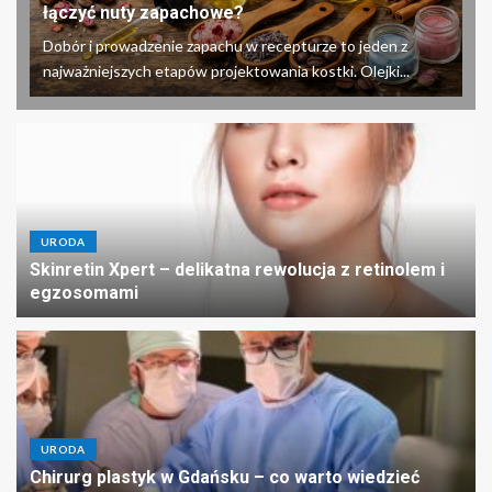
łączyć nuty zapachowe?
Dobór i prowadzenie zapachu w recepturze to jeden z
najważniejszych etapów projektowania kostki. Olejki...
URODA
Skinretin Xpert – delikatna rewolucja z retinolem i
egzosomami
URODA
Chirurg plastyk w Gdańsku – co warto wiedzieć