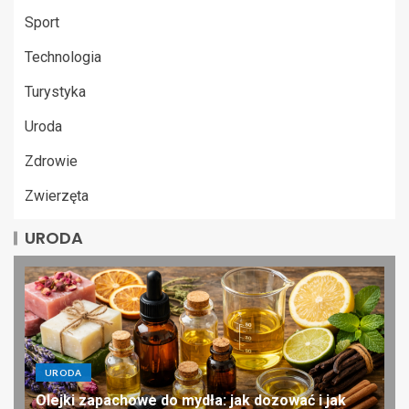
Sport
Technologia
Turystyka
Uroda
Zdrowie
Zwierzęta
URODA
URODA
Olejki zapachowe do mydła: jak dozować i jak